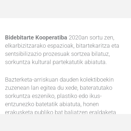
Bidebitarte Kooperatiba
2020an sortu zen,
elkarbizitzarako espazioak, bitartekaritza eta
sentsibilizazio prozesuak sortzea bilatuz,
sorkuntza kultural partekatutik abiatuta.
Bazterketa-arriskuan dauden kolektiboekin
zuzenean lan egitea du xede, bateratutako
sorkuntza eszeniko, plastiko edo ikus-
entzunezko batetatik abiatuta, honen
erakusketa publiko bat baliatzen eraldaketa
herreminta eta erantzunik gabeko gizarte-
premiak asetzeko tresna gisa.